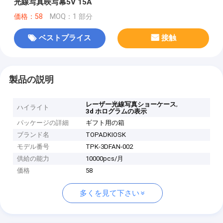
光線写真映写幕5V 15A
価格：58
MOQ：1 部分
ベストプライス
接触
製品の説明
,
レーザー光線写真ショーケース
ハイライト
3d ホログラムの表示
パッケージの詳細
ギフト用の箱
ブランド名
TOPADKIOSK
モデル番号
TPK-3DFAN-002
供給の能力
10000pcs/月
価格
58
多くを見て下さい