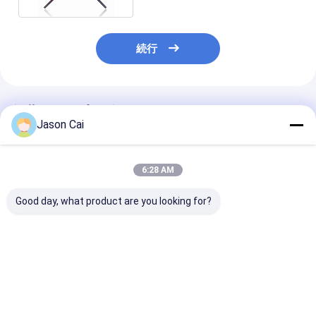
続行
推薦されたプロダクト
Jason Cai
6:28 AM
Good day, what product are you looking for?
WiFi 3Dホログラム広
回転式3Dホログラムデ
誕生日の結婚披
告ディスプレイ
ィスプレイ オートマテ
ための写真ブース
ィック360度セルフィ
のSelfieの円
ー写真ブース
紡績工
ベストプライス
ベストプライス
ベストプラ