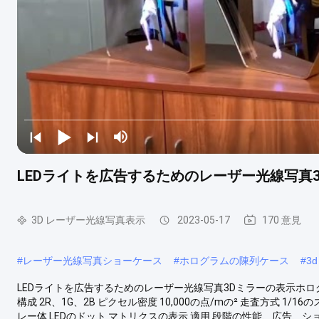
LEDライトを広告するためのレーザー光線写真
3D レーザー光線写真表示
2023-05-17
170 意見
#
レーザー光線写真ショーケース
#
ホログラムの陳列ケース
#
3
LEDライトを広告するためのレーザー光線写真3Dミラーの表示ホログラム
構成 2R、1G、2B ピクセル密度 10,000の点/mの² 走査方式 1/16
レー体 LEDのドット マトリクスの表示 適用 段階の性能、広告、ショッピ