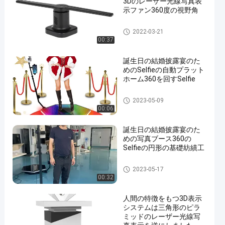
3Dのレーザー光線写真表
示ファン360度の視野角
3D レーザー光線写真表示
2022-03-21
00:37
誕生日の結婚披露宴のた
めのSelfieの自動プラット
ホーム360を回すSelfie
3D レーザー光線写真表示
2023-05-09
00:06
誕生日の結婚披露宴のた
めの写真ブース360の
Selfieの円形の基礎紡績工
3D レーザー光線写真表示
2023-05-17
00:32
人間の特徴をもつ3D表示
システムは三角形のピラ
ミッドのレーザー光線写