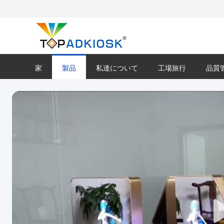
家
製品
私達について
工場旅行
品質