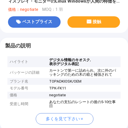
ィスプレイ・モニターのLinux Windowsか人間の特徴を
もつOS
価格：negotiate
MOQ：1 羽
ベストプライス
接触
製品の説明
,
デジタル情報のキオスク
ハイライト
表示デジタル表記
カートンで第一に詰められ、次に外のパ
パッケージの詳細
ッキングのための木の箱と補強されて
ブランド名
TOPADKIOSK/OEM
モデル番号
TPK-FK11
価格
negotiate
あなたの支払のレシートの後の5-10仕事
受渡し時間
日
多くを見て下さい