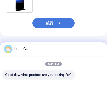
ーのLinux Windowsか人間の特徴をも
つOS
続行
推薦されたプロダクト
Jason Cai
8:41 AM
Good day, what product are you looking for?
超薄型移動可能なデジ
屋外液晶デジタルサイ
55インチ静電
タルサイン
ンキオスク 43-65 イン
ッチスクリーン
チ 1920×1080 タッチ
ク 1920x108
スクリーン
ベストプライス
ベストプライス
ベストプラ