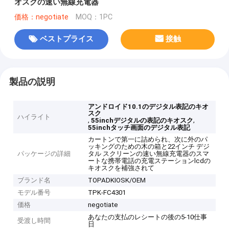
オスクの速い無線充電器
価格：negotiate
MOQ：1PC
ベストプライス
接触
製品の説明
アンドロイド10.1のデジタル表記のキオ
スク
ハイライト
,
,
55inchデジタルの表記のキオスク
55inchタッチ画面のデジタル表記
カートンで第一に詰められ、次に外のパ
ッキングのための木の箱と22インチ デジ
パッケージの詳細
タル スクリーンの速い無線充電器のスマ
ートな携帯電話の充電ステーションlcdの
キオスクを補強されて
ブランド名
TOPADKIOSK/OEM
モデル番号
TPK-FC4301
価格
negotiate
あなたの支払のレシートの後の5-10仕事
受渡し時間
日