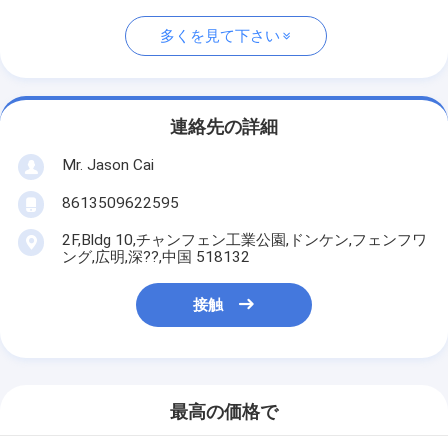
多くを見て下さい
連絡先の詳細
Mr. Jason Cai
8613509622595
2F,Bldg 10,チャンフェン工業公園,ドンケン,フェンフワ
ング,広明,深??,中国 518132
接触
最高の価格で