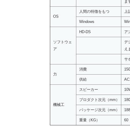
ま
人間の特徴をもつ
上
OS
Windows
Wi
HD-DS
ア
ソフトウェ
デ
ア
え
サ
消費
15
力
供給
AC
スピーカー
1
プロダクト次元（mm）
180
機械工
パッケージ次元（mm）
188
重量（KG）
60