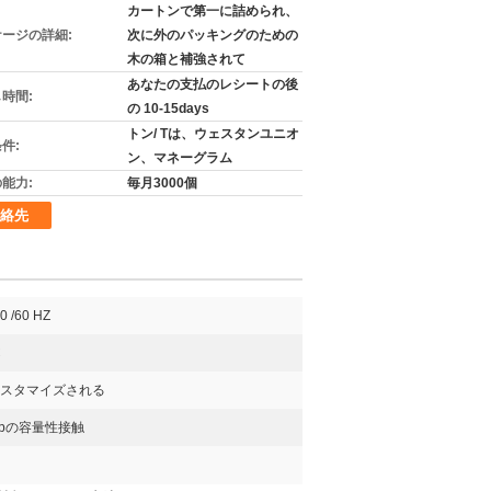
カートンで第一に詰められ、
ージの詳細:
次に外のパッキングのための
木の箱と補強されて
あなたの支払のレシートの後
時間:
の 10-15days
トン/ Tは、ウェスタンユニオ
件:
ン、マネーグラム
能力:
毎月3000個
絡先
0 /60 HZ
C
スタマイズされる
apの容量性接触