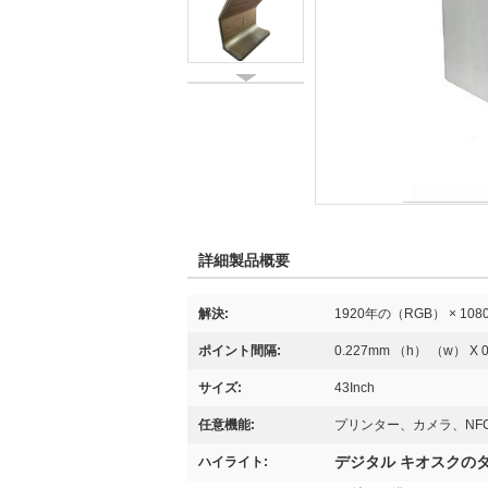
詳細製品概要
解決:
1920年の（RGB） × 1080 
ポイント間隔:
0.227mm （h） （w） X 
サイズ:
43Inch
任意機能:
プリンター、カメラ、NF
デジタル キオスクの
ハイライト: