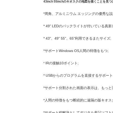
43inch 55inchのキオスクの地図を描くこ
*周角、アルミニウム エッジングの優秀な設
* 49" LEDのバックライトが付いている真
* 43"、49" 55"、65"利用できるまたサイズ;
*サポートWindows OS人間の特徴をもつ;
IRの接触10ポイント
*
;
* USBからのプログラムを直接するサポート
*サポート分割された画面の表示は、もっと
*人間の特徴をもつ断続的に遠隔の版キオスク
*サポート総解決としてデジタル表記ソフトウェ