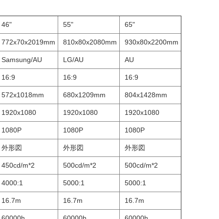
46"
55"
65"
772x70x2019mm
810x80x2080mm
930x80x2200mm
Samsung/AU
LG/AU
AU
16:9
16:9
16:9
572x1018mm
680x1209mm
804x1428mm
1920x1080
1920x1080
1920x1080
1080P
1080P
1080P
外形図
外形図
外形図
450cd/m*2
500cd/m*2
500cd/m*2
4000:1
5000:1
5000:1
16.7m
16.7m
16.7m
60000h
60000h
60000h