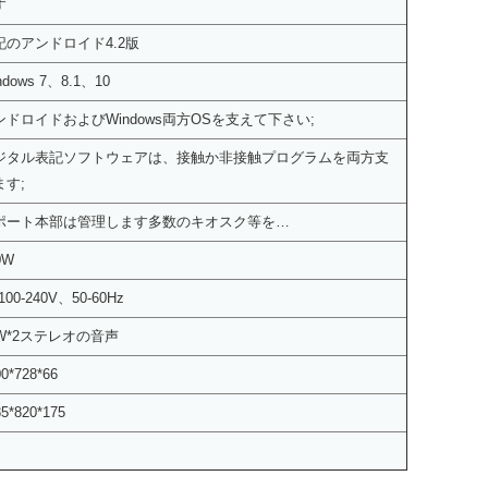
す
記のアンドロイド4.2版
ndows 7、8.1、10
ンドロイドおよびWindows両方OSを支えて下さい;
ジタル表記ソフトウェアは、接触か非接触プログラムを両方支
ます;
ポート本部は管理します多数のキオスク等を…
0W
100-240V、50-60Hz
0W*2ステレオの音声
0*728*66
5*820*175