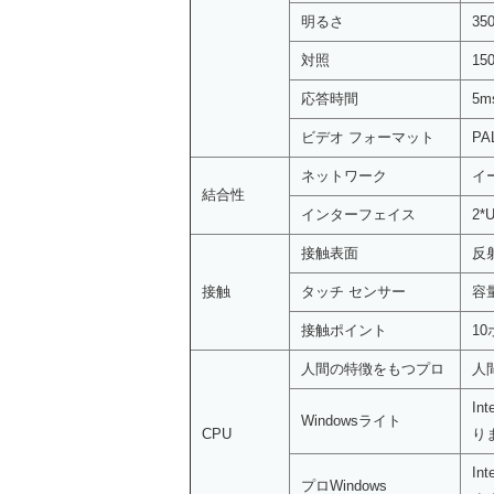
明るさ
35
対照
150
応答時間
5m
ビデオ フォーマット
PA
ネットワーク
イ
結合性
インターフェイス
2*
接触表面
反
接触
タッチ センサー
容
接触ポイント
1
人間の特徴をもつプロ
人
In
Windowsライト
CPU
り
In
プロWindows