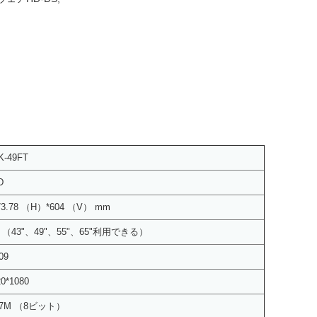
K-49FT
D
73.78 （H）*604 （V） mm
" （43"、49"、55"、65"利用できる）
09
20*1080
.7M （8ビット）