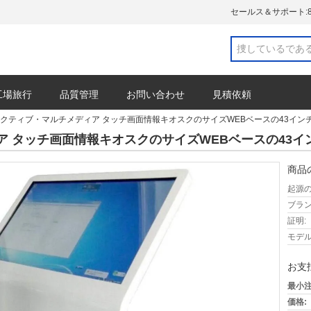
セールス＆サポート:
工場旅行
品質管理
お問い合わせ
見積依頼
クティブ・マルチメディア タッチ画面情報キオスクのサイズWEBベースの43イン
 タッチ画面情報キオスクのサイズWEBベースの43イ
商品
起源の
ブラン
証明:
モデル
お支
最小注
価格: