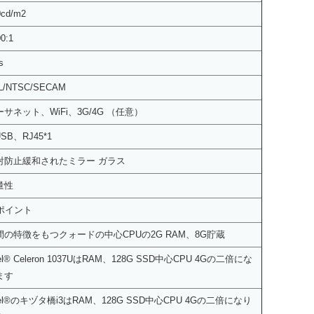
0cd/m2
0:1
s
L/NTSC/SECAM
ーサネット、WiFi、3G/4G （任意）
USB、RJ45*1
射防止緩和されたミラー ガラス
量性
0ポイント
間の特徴をもつクォードの中心CPUの2G RAM、8G貯蔵
tel® Celeron 1037UはRAM、128G SSD中心CPU 4Gの二倍にな
ます
tel®のキヅタ橋i3はRAM、128G SSD中心CPU 4Gの二倍になり