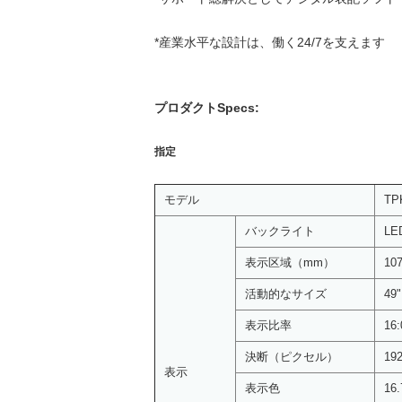
*産業水平な設計は、働く24/7を支えます
プロダクトSpecs:
指定
モデル
TP
バックライト
LE
表示区域（mm）
10
活動的なサイズ
49
表示比率
16:
決断（ピクセル）
19
表示
表示色
16