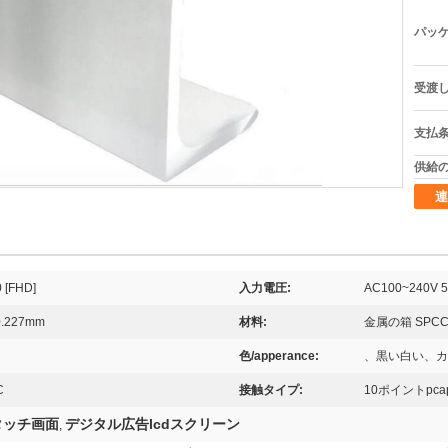
パッケ
受渡し
支払条
供給の
連
[FHD]
入力電圧:
AC100~240V 5
0.227mm
材料:
金属の箱 SPC
色/apperance:
、黒い白い、カ
C
接触タイプ:
10ポイントpc
タッチ画面
デジタル広告lcdスクリーン
,