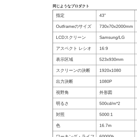
同じようなプロダクト
指定
43"
Outframeのサイズ
730x70x2000mm
LCDスクリーン
Samsung/LG
アスペクト レシオ
16:9
表示区域
523x930mm
スクリーンの決断
1920x1080
出力決断
1080P
視野角
外形図
明るさ
500cd/m*2
対照
5000:1
色
16.7m
ワーキング・ライフ
60000h