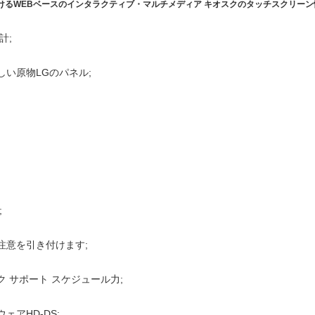
とを見つけるWEBベースのインタラクティブ・マルチメディア キオスクのタッチスクリー
計;
新しい原物LGのパネル;
;
注意を引き付けます;
 サポート スケジュール力;
アHD-DS;