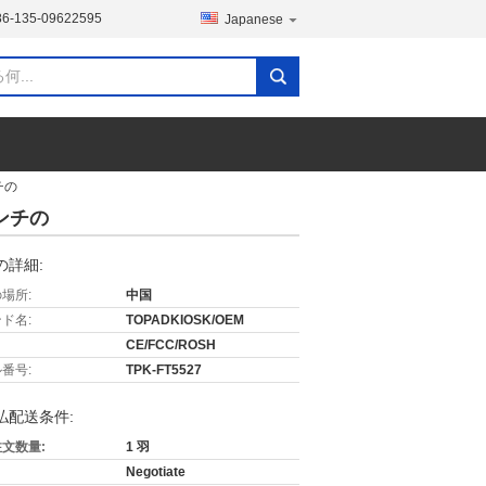
86-135-09622595
Japanese
チの
ンチの
の詳細:
場所:
中国
ド名:
TOPADKIOSK/OEM
CE/FCC/ROSH
番号:
TPK-FT5527
払配送条件:
文数量:
1 羽
Negotiate