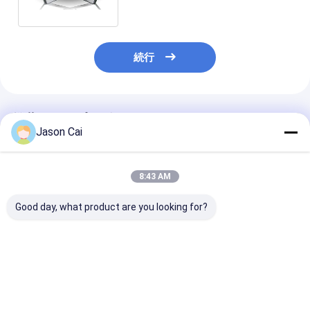
続行
推薦されたプロダクト
Jason Cai
8:43 AM
Good day, what product are you looking for?
解像度1920 x 1080、
トッチポイント 10点
小売業や企業環
マルチタッチ対応デジ
インタラクティブなデ
適な、2GB RA
タルサイネージ。2mm
ジタルサイネージ Wi-
8GB ROM、40
のタッチ精度と、ユー
Fi Bluetooth USB接続
Cd/m2の明る
ザーエクスペリエンス
でデジタルマーケティ
た、1920 x 10
ベストプライス
ベストプライス
ベストプラ
を向上させる178度の
ング戦略を向上させる
度のマルチタッ