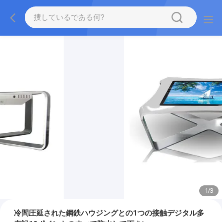
1
/
3
冷間圧延された鋼鉄ハウジングとの1つの接触デジタル多