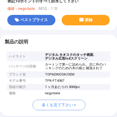
表記10ポイントのすべて防水して下さい
価格：negotiate
MOQ：1 羽
ベストプライス
接触
製品の説明
,
デジタル キオスクのタッチ画面
ハイライト
デジタル広告lcdスクリーン
カートンで第一に詰められ、次に外のパ
パッケージの詳細
ッキングのための木の箱と補強されて
ブランド名
TOPADKIOSK/OEM
モデル番号
TPK-FT4367
供給の能力
1 ヶ月あたりの 3000pc
価格
negotiate
多くを見て下さい