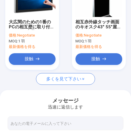
工場旅行
品質管理
大広間のための1番の
相互赤外線タッチ画面
PCの相互壁に取り付け
のキオスク43" 55"屋内
お問い合わせ
られたの産業クラスの
ホールのショッピング
価格:
Negotiate
価格:
Negotiate
タッチ画面のキオスク
アーケード
MOQ:
1 羽
MOQ:
1 羽
すべて
引用を要求
最新価格を得る
最新価格を得る
接触
接触
多接触デジタル表記
多くを見て下さい
屋外 LCD デジタルの表記
デジタル壁に取り付けられた表記
メッセージ
迅速に返信します
デジタル サイネージ キオスク
デジタル表記のビデオ壁