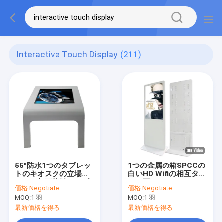
Interactive Touch Display
(211)
55"防水1つのタブレッ
1つの金属の箱SPCCの
トのキオスクの立場
白いHD Wifiの相互タッ
LCDの相互接触テーブ
チ画面のキオスク43の
価格:
Negotiate
価格:
Negotiate
ルの多ポイントのすべ
インチすべて
MOQ:
1 羽
MOQ:
1 羽
て
最新価格を得る
最新価格を得る