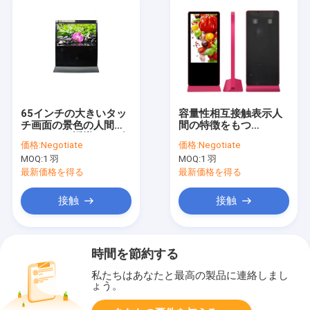
65インチの大きいタッ
容量性相互接触表示人
チ画面の景色の人間の
間の特徴をもつ
キオスクの誘導lcdの多
RK3288
価格:
Negotiate
価格:
Negotiate
接触表示広告プレーヤ
1920X1080mmピクセ
MOQ:
1 羽
MOQ:
1 羽
ー
ル マゼンタ
最新価格を得る
最新価格を得る
接触
接触
時間を節約する
私たちはあなたと最高の製品に連絡しまし
ょう。