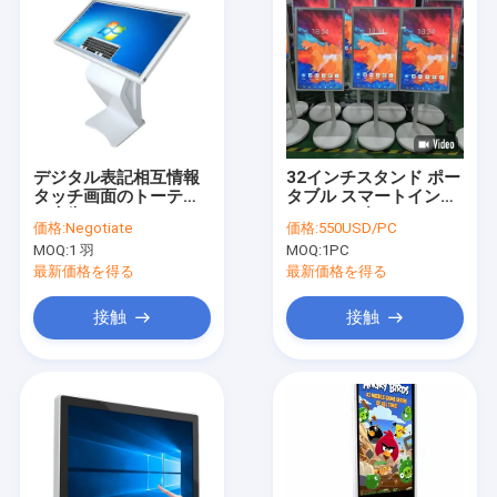
デジタル表記相互情報
32インチスタンド ポー
タッチ画面のトーテム
タブル スマートインタ
を広告するネットワー
ラクティブタッチキオ
価格:
Negotiate
価格:
550USD/PC
ク32インチ
スク モバイル無線液晶
MOQ:
1 羽
MOQ:
1PC
回転ディスプレイ
最新価格を得る
最新価格を得る
接触
接触
家
製品
私達について