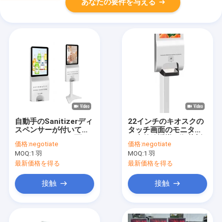
あなたの要件を与える
自動手のSanitizerディ
22インチのキオスクの
スペンサーが付いてい
タッチ画面のモニター
るLCDのタッチ画面の
の赤外線誘導の殺菌剤
価格:
negotiate
価格:
negotiate
デジタル屋内表記
ディスペンサー
MOQ:
1 羽
MOQ:
1 羽
最新価格を得る
最新価格を得る
接触
接触