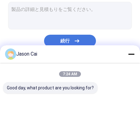
狭い斜面LCDのビデオ壁
タッチ画面キオスク
顔認識の赤外線温度計
続行
相互多接触テーブル
Jason Cai
バス デジタル表記
私たちのカテゴリー
セルフ サービスの売店
7:24 AM
伸ばされたLCD表示
Good day, what product are you looking for?
透明な lcd のショーケース
3D レーザー光線写真表示
多接触デジタル表記
屋外 LCD デジタルの表
デジタル壁に取
車の屋根のDVDプレイヤー
記
られた表記