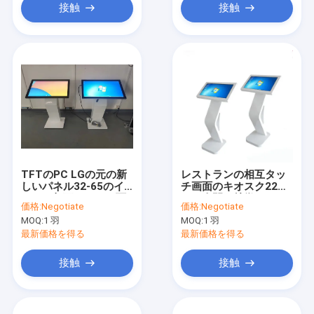
接触
接触
TFTのPC LGの元の新
レストランの相互タッ
しいパネル32-65のイ
チ画面のキオスク22イ
ンチの相互タッチ画面
ンチ人間の特徴をもつ
価格:
Negotiate
価格:
Negotiate
情報のキオスク
OS IP/WIFIのリモート
MOQ:
1 羽
MOQ:
1 羽
最新価格を得る
最新価格を得る
接触
接触